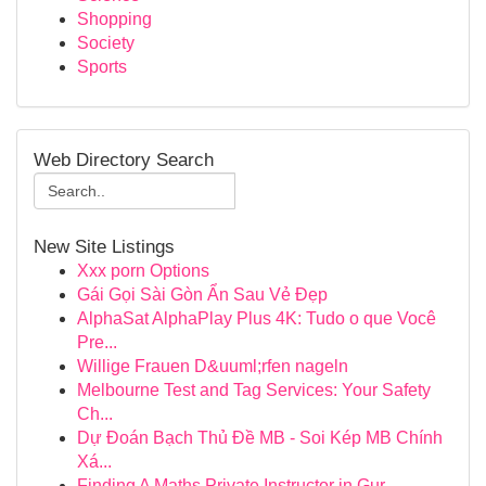
Shopping
Society
Sports
Web Directory Search
New Site Listings
Xxx porn Options
Gái Gọi Sài Gòn Ẩn Sau Vẻ Đẹp
AlphaSat AlphaPlay Plus 4K: Tudo o que Você
Pre...
Willige Frauen D&uuml;rfen nageln
Melbourne Test and Tag Services: Your Safety
Ch...
Dự Đoán Bạch Thủ Đề MB - Soi Kép MB Chính
Xá...
Finding A Maths Private Instructor in Gur...