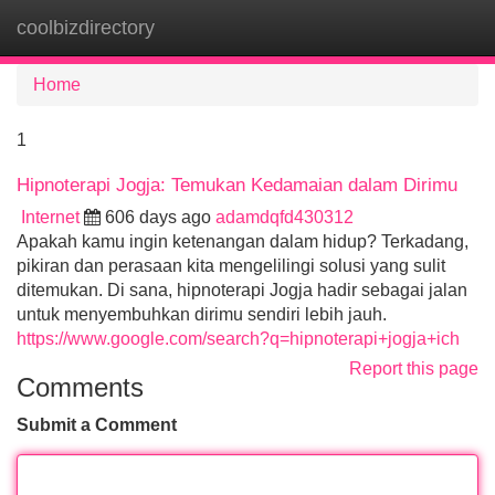
coolbizdirectory
Tog
navi
Home
1
Hipnoterapi Jogja: Temukan Kedamaian dalam Dirimu
Internet
606 days ago
adamdqfd430312
Apakah kamu ingin ketenangan dalam hidup? Terkadang,
pikiran dan perasaan kita mengelilingi solusi yang sulit
ditemukan. Di sana, hipnoterapi Jogja hadir sebagai jalan
untuk menyembuhkan dirimu sendiri lebih jauh.
https://www.google.com/search?q=hipnoterapi+jogja+ich
Report this page
Comments
Submit a Comment