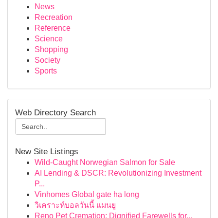
News
Recreation
Reference
Science
Shopping
Society
Sports
Web Directory Search
New Site Listings
Wild-Caught Norwegian Salmon for Sale
AI Lending & DSCR: Revolutionizing Investment
P...
Vinhomes Global gate hạ long
วิเคราะห์บอลวันนี้ แมนยู
Reno Pet Cremation: Dignified Farewells for...