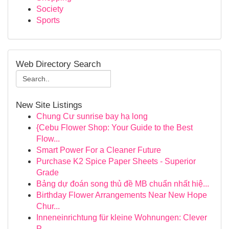
Society
Sports
Web Directory Search
New Site Listings
Chung Cư sunrise bay hạ long
{Cebu Flower Shop: Your Guide to the Best
Flow...
Smart Power For a Cleaner Future
Purchase K2 Spice Paper Sheets - Superior
Grade
Bảng dự đoán song thủ đề MB chuẩn nhất hiệ...
Birthday Flower Arrangements Near New Hope
Chur...
Inneneinrichtung für kleine Wohnungen: Clever
P...