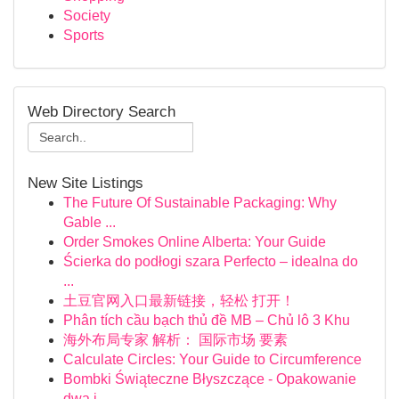
Society
Sports
Web Directory Search
New Site Listings
The Future Of Sustainable Packaging: Why
Gable ...
Order Smokes Online Alberta: Your Guide
Ścierka do podłogi szara Perfecto – idealna do
...
土豆官网入口最新链接，轻松 打开！
Phân tích cầu bạch thủ đề MB – Chủ lô 3 Khu
海外布局专家 解析： 国际市场 要素
Calculate Circles: Your Guide to Circumference
Bombki Świąteczne Błyszczące - Opakowanie
dwa i...