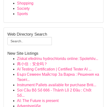
Shopping
Society
Sports
Web Directory Search
New Site Listings
Získat efedrinu hydrochloridu online: Spolehliv...
商小信：安全吗？
AI Testing Certification | Certified Tester AI ...
Бърз Семеен Майстор За Варна : Решения на
Твоят...
Instrument Pallets available for purchase Briti...
Soi Cầu Bộ Số 666 - Thánh Lô 2 Đầu : Chốt
Số...
AI: The Future is present
Adventsgrüße