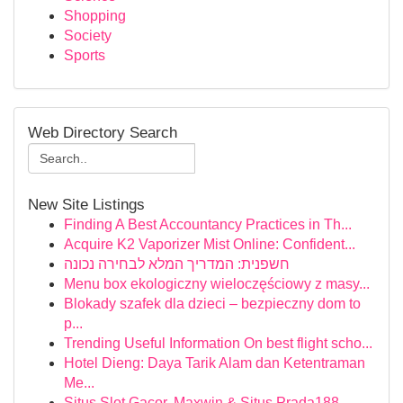
Shopping
Society
Sports
Web Directory Search
New Site Listings
Finding A Best Accountancy Practices in Th...
Acquire K2 Vaporizer Mist Online: Confident...
חשפנית: המדריך המלא לבחירה נכונה
Menu box ekologiczny wieloczęściowy z masy...
Blokady szafek dla dzieci – bezpieczny dom to
p...
Trending Useful Information On best flight scho...
Hotel Dieng: Daya Tarik Alam dan Ketentraman
Me...
Situs Slot Gacor, Maxwin & Situs Prada188 ...