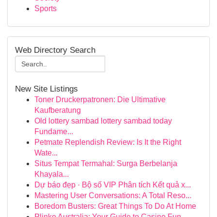
Sports
Web Directory Search
New Site Listings
Toner Druckerpatronen: Die Ultimative
Kaufberatung
Old lottery sambad lottery sambad today
Fundame...
Petmate Replendish Review: Is It the Right
Wate...
Situs Tempat Termahal: Surga Berbelanja
Khayala...
Dự báo đẹp · Bộ số VIP Phân tích Kết quả x...
Mastering User Conversations: A Total Reso...
Boredom Busters: Great Things To Do At Home
Plinko Australia: Your Guide to Casino Fun